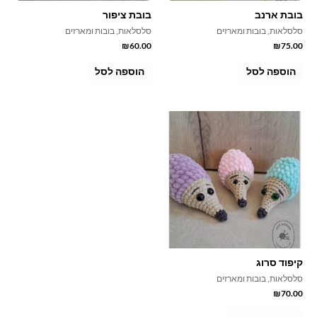
בובת ארנב
בובת ציפור
סמן קישורים
font_download
סלסלאות, בובות ומארזים
סלסלאות, בובות ומארזים
₪
60.00
₪
75.00
לאפס
cached
את
הוספה לסל
הוספה לסל
כל
האפשרויות
קיפוד סרוג
סלסלאות, בובות ומארזים
₪
70.00