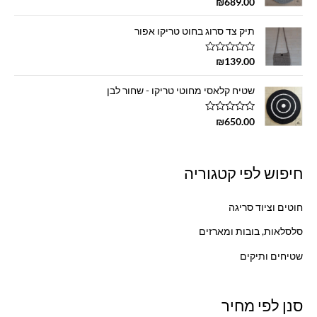
דורג
5.00
₪
689.00
מתוך 5
תיק צד סרוג בחוט טריקו אפור
ד
₪
139.00
ו
ר
ג
שטיח קלאסי מחוטי טריקו - שחור לבן
0
מ
ת
ד
₪
650.00
ו
ו
ך
ר
5
ג
0
מ
חיפוש לפי קטגוריה
ת
ו
ך
5
חוטים וציוד סריגה
סלסלאות, בובות ומארזים
שטיחים ותיקים
סנן לפי מחיר