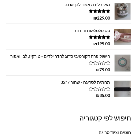
מארז לידה אפור לבן ארנב
דורג
5.00
₪
229.00
מתוך 5
סט סלסלאות ורודות
דורג
5.00
₪
195.00
מתוך 5
חישוק פרח דקורטיבי סרוג לחדר ילדים - טורקיז, לבן ואפור
ד
₪
79.00
ו
ר
ג
תחתית לסריגה - שחור 7*32
0
מ
ת
ד
₪
35.00
ו
ו
ך
ר
5
ג
0
מ
חיפוש לפי קטגוריה
ת
ו
ך
5
חוטים וציוד סריגה