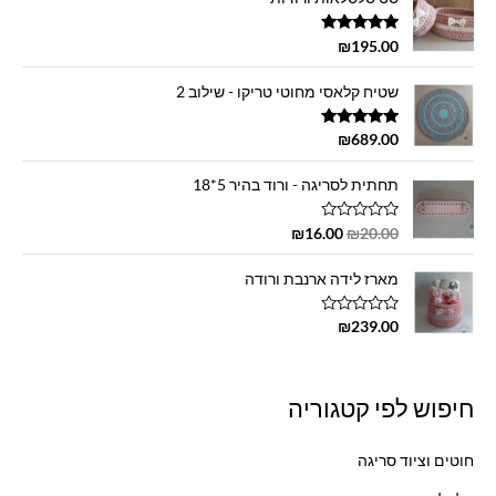
דורג
5.00
₪
195.00
מתוך 5
שטיח קלאסי מחוטי טריקו - שילוב 2
דורג
5.00
₪
689.00
מתוך 5
תחתית לסריגה - ורוד בהיר 5*18
ד
₪
16.00
₪
20.00
ו
ר
ג
מארז לידה ארנבת ורודה
0
מ
ת
ד
₪
239.00
ו
ו
ך
ר
5
ג
0
מ
חיפוש לפי קטגוריה
ת
ו
ך
5
חוטים וציוד סריגה