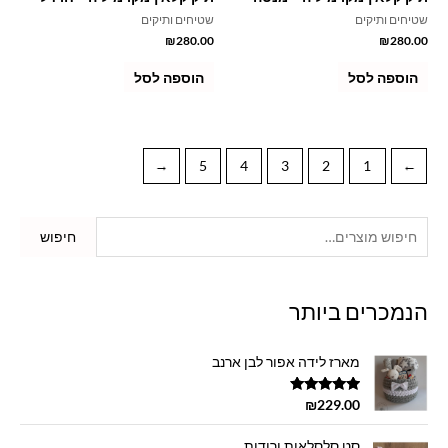
שטיחים ותיקים
שטיחים ותיקים
₪
280.00
₪
280.00
הוספה לסל
הוספה לסל
←
5
4
3
2
1
→
חיפוש
הנמכרים ביותר
מארז לידה אפור לבן ארנב
דורג
5.00
₪
229.00
מתוך 5
סט סלסלאות ורודות