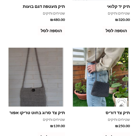
תיק יד קלואי
תיק מעטפה דגם בועות
סמן קישורים
font_download
שטיחים ותיקים
שטיחים ותיקים
₪
480.00
₪
320.00
לאפס
cached
את
הוספה לסל
הוספה לסל
כל
האפשרויות
תיק צד דוריס
תיק צד סרוג בחוט טריקו אפור
שטיחים ותיקים
שטיחים ותיקים
₪
139.00
₪
250.00