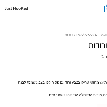
Just HooKed
ומארזים
/ סט סלסלאות ורודות
רודות
ח
1
)