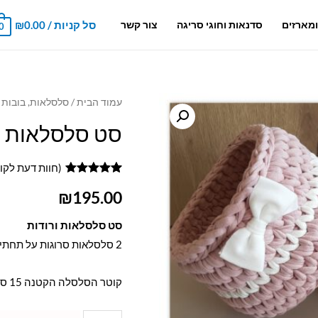
סל קניות
/
0.00
₪
מארזים
סדנאות וחוגי סריגה
צור קשר
0
עמוד הבית
/
סלסלאות, בובות 
סט סלסלאות ו
(חוות דעת לקו
1
מדורג
5.00
₪
195.00
מתוך 5
מבוסס על
דירוגים של
סט סלסלאות ורודות
לקוחות
2 סלסלאות סרוגות על תחתית עץ מחוטי טריקו בצבע ורוד עם פס היקפי בצבע שמנת לבנה
קוטר הסלסלה הקטנה 15 ס"מ, מידות הסלסלה הגדולה 30×18 ס"מ