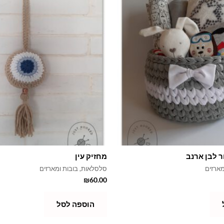
ר לבן ארנב
מחזיק עין
מארזים
סלסלאות, בובות ומארזים
₪
60.00
הוספה לסל